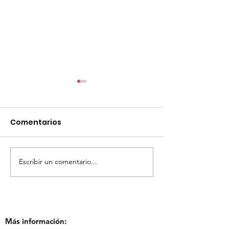
Comentarios
Escribir un comentario...
TourTravelynByFraveo
ViveMásViaja
participó en la
participó en 
capacitación vía
organizada po
Zoom
Más información: