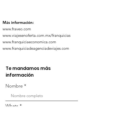
participó en la
participó en 
capacitación vía
organizada po
Zoom
Más información:
www.fraveo.com
www.viajesenoferta.com.mx/franquicias
www.franquiciaeconomica.com
www.franquiciadeagenciadeviajes.com
Te mandamos más
información
Nombre
Whats