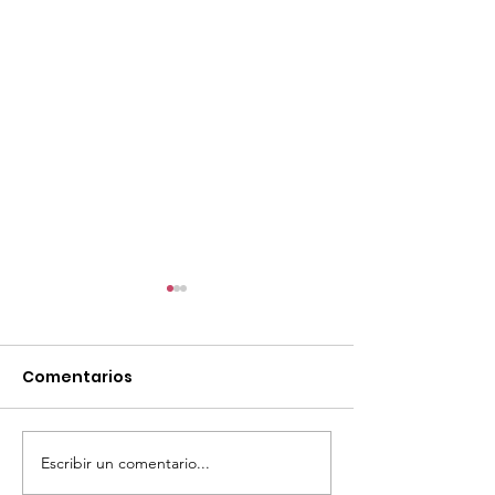
Comentarios
Escribir un comentario...
TourTravelynByFraveo
ViveMásViaja