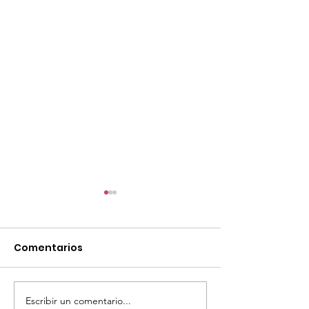
Comentarios
Escribir un comentario...
¡Acapulco y Guerrero
¡Presencia D