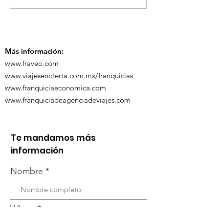
se Visten de Fiesta!
en la Carava
Turística de 
Más información:
www.fraveo.com
www.viajesenoferta.com.mx/franquicias
www.franquiciaeconomica.com
www.franquiciadeagenciadeviajes.com
Te mandamos más
información
Nombre
Whats