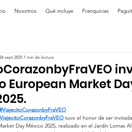
cio
Nosotros
Qué incluye
Franquicias
Pagui
26 sept 2025
1 min de lectura
toCorazonbyFraVEO in
to European Market Da
2025.
#ViajecitoCorazonbyFraVEO
ViajecitoCorazonbyFraVEO
 tuvo el honor de ser invitad
arket Day México 2025, realizado en el Jardín Lomas Al