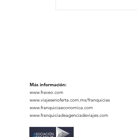
GoMapTravelByFraveo
participó en un
desayuno de
capacitación realizado
en el Hotel Casa Mayor
Más información:
www.fraveo.com
www.viajesenoferta.com.mx/franquicias
www.franquiciaeconomica.com
www.franquiciadeagenciadeviajes.com