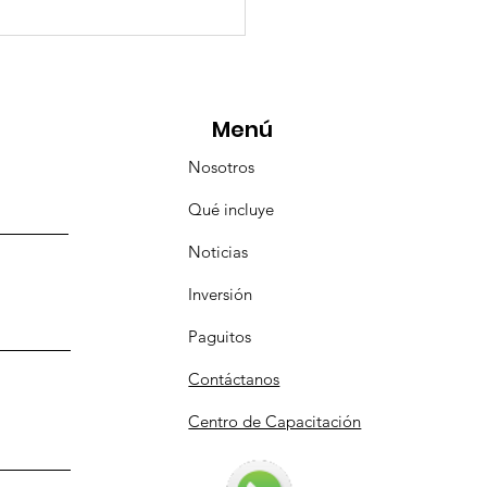
eMásViajandoByFraveo
icipó en la caravana
anizada por Nefertari
Menú
Nosotros
Qué incluye
Noticias
Inversión
Paguitos
Contáctanos
Centro de Capacitación