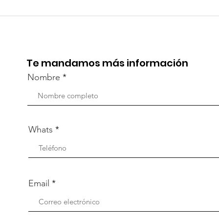
TourTravelynByFraveo
Viv
participó en la
part
capacitación vía Zoom
org
Te mandamos más información
Nombre
Whats
Email