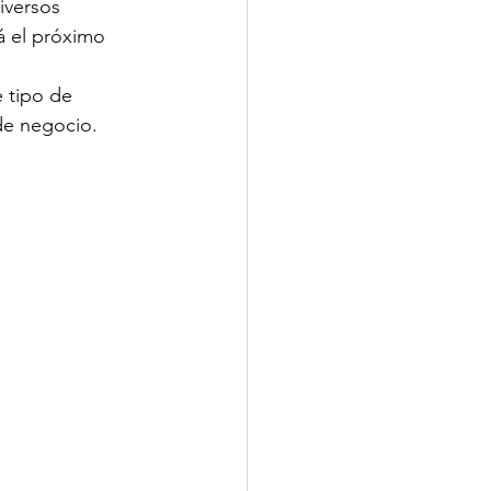
iversos 
á el próximo 
e tipo de 
de negocio.