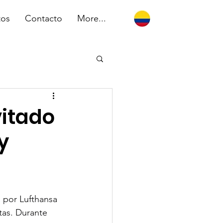
tos
Contacto
More...
vitado
y
a por Lufthansa 
tas. Durante 