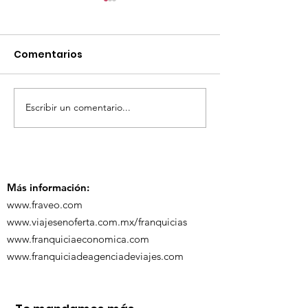
Comentarios
Escribir un comentario...
TourTravelynByFraveo
ViveMásViaja
participó en la
participó en 
capacitación vía
organizada po
Zoom
Más información:
www.fraveo.com
www.viajesenoferta.com.mx/franquicias
www.franquiciaeconomica.com
www.franquiciadeagenciadeviajes.com