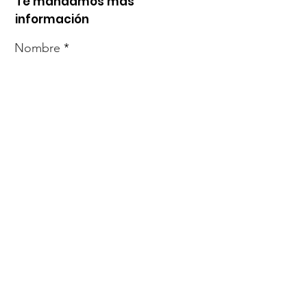
Te mandamos más
información
Nombre
Whats
Email
Enviar