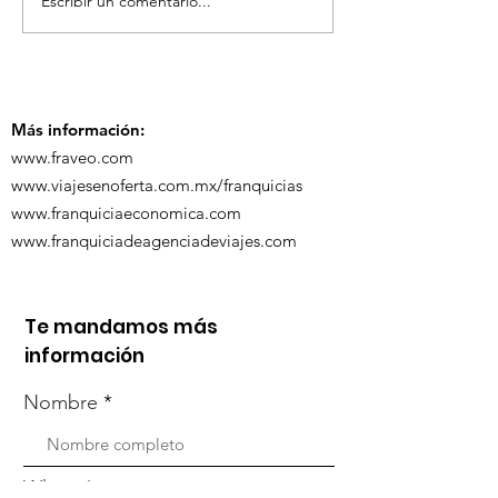
Escribir un comentario...
¡Acapulco y Guerrero
¡Presencia D
se Visten de Fiesta!
en la Carava
Turística de 
Más información:
www.fraveo.com
www.viajesenoferta.com.mx/franquicias
www.franquiciaeconomica.com
www.franquiciadeagenciadeviajes.com
Te mandamos más
información
Nombre
Whats