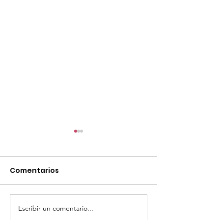
Comentarios
Escribir un comentario...
TourTravelynByFraveo