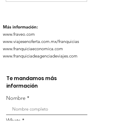
ViveMásViaja
participó en la
participó en 
capacitación vía
organizada po
Zoom
Más información:
www.fraveo.com
www.viajesenoferta.com.mx/franquicias
www.franquiciaeconomica.com
www.franquiciadeagenciadeviajes.com
Te mandamos más
información
Nombre
Whats