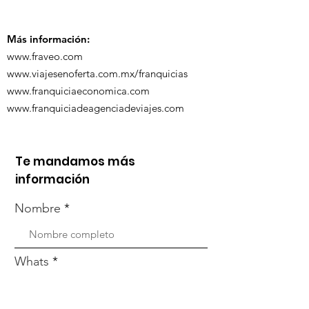
capacitación vía
organizada po
Zoom
Más información:
www.fraveo.com
www.viajesenoferta.com.mx/franquicias
www.franquiciaeconomica.com
www.franquiciadeagenciadeviajes.com
Te mandamos más
información
Nombre
Whats