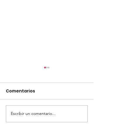
Comentarios
Escribir un comentario...
TourTravelynByFraveo
ViveMásViaja
participó en la
participó en 