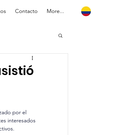
tos
Contacto
More...
sistió
zado por el 
es interesados 
ctivos.