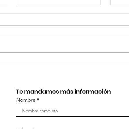
TourTravelynByFraveo
Viv
participó en la
part
capacitación vía Zoom
org
Te mandamos más información
Nombre