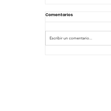
Comentarios
Escribir un comentario...
GoMapTravelByFraveo
participó en un
desayuno de
capacitación realizado
en el Hotel Casa Mayor