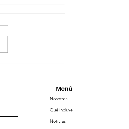
eMásViajandoByFraveo
icipó en la caravana
anizada por Nefertari
Menú
Nosotros
Qué incluye
Noticias