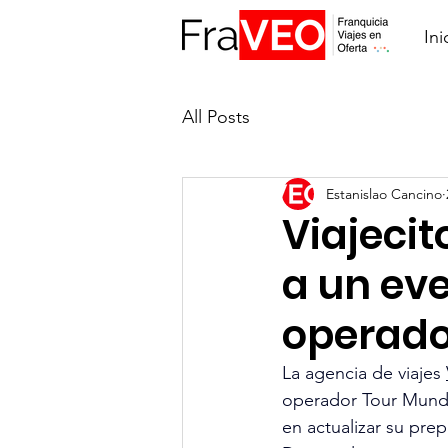
Ini
All Posts
Estanislao Cancino
Viajecit
a un eve
operado
La agencia de viajes 
operador Tour Mundia
en actualizar su prep