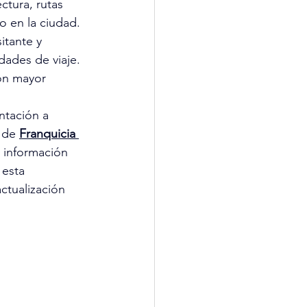
ctura, rutas 
mo en la ciudad. 
itante y 
ades de viaje. 
on mayor 
ntación a 
 de 
Franquicia 
 información 
 esta 
ctualización 