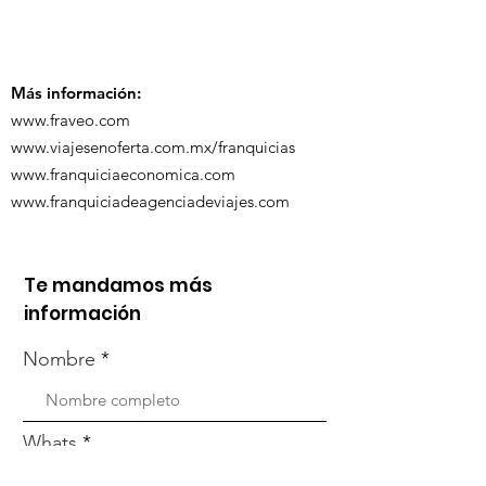
participó en la
participó en 
capacitación vía
organizada po
Zoom
Más información:
www.fraveo.com
www.viajesenoferta.com.mx/franquicias
www.franquiciaeconomica.com
www.franquiciadeagenciadeviajes.com
Te mandamos más
información
Nombre
Whats