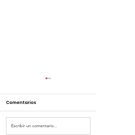
Comentarios
Escribir un comentario...
TourTravelynByFraveo
ViveMásViaja