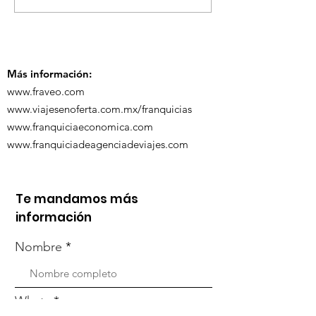
ViveMásViaja
participó en la
participó en 
capacitación vía
organizada po
Zoom
Más información:
www.fraveo.com
www.viajesenoferta.com.mx/franquicias
www.franquiciaeconomica.com
www.franquiciadeagenciadeviajes.com
Te mandamos más
información
Nombre
Whats