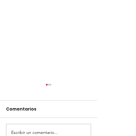
Comentarios
Escribir un comentario...
TourTravelynByFraveo