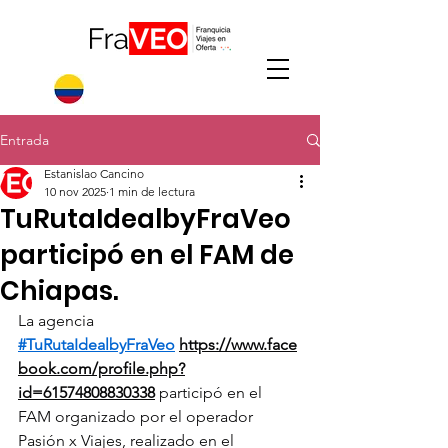
Entrada
Estanislao Cancino
10 nov 2025
1 min de lectura
TuRutaIdealbyFraVeo
participó en el FAM de
Chiapas.
La agencia 
#TuRutaIdealbyFraVeo
https://www.face
book.com/profile.php?
id=61574808830338
 participó en el 
FAM organizado por el operador 
Pasión x Viajes, realizado en el 