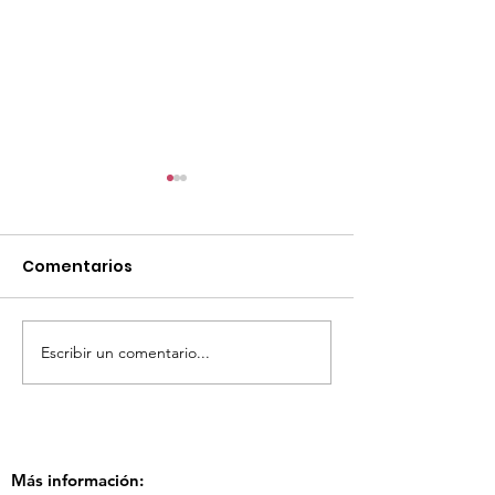
Comentarios
Escribir un comentario...
TourTravelynByFraveo
ViveMásViaja
participó en la
participó en 
capacitación vía
organizada po
Zoom
Más información: