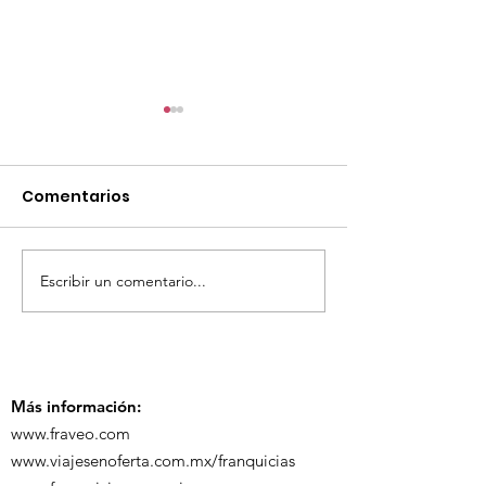
Comentarios
Escribir un comentario...
TourTravelynByFraveo
ViveMásViaja
participó en la
participó en 
capacitación vía
organizada po
Zoom
Más información:
www.fraveo.com
www.viajesenoferta.com.mx/franquicias