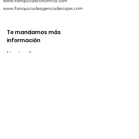
www.franquiciaeconomica.com
www.franquiciadeagenciadeviajes.com
Te mandamos más
información
Nombre
Whats
Email
Enviar