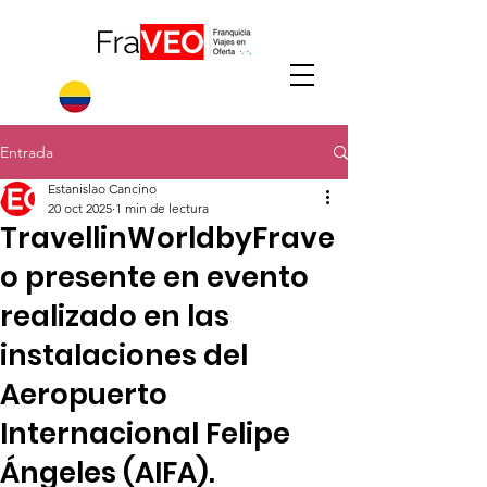
Entrada
Estanislao Cancino
20 oct 2025
1 min de lectura
TravellinWorldbyFrave
o presente en evento
realizado en las
instalaciones del
Aeropuerto
Internacional Felipe
Ángeles (AIFA).