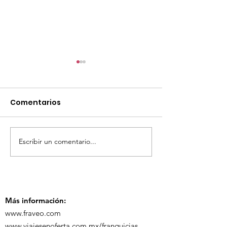
Comentarios
Escribir un comentario...
TourTravelynByFraveo
ViveMásViaja
participó en la
participó en 
capacitación vía
organizada po
Zoom
Más información:
www.fraveo.com
www.viajesenoferta.com.mx/franquicias