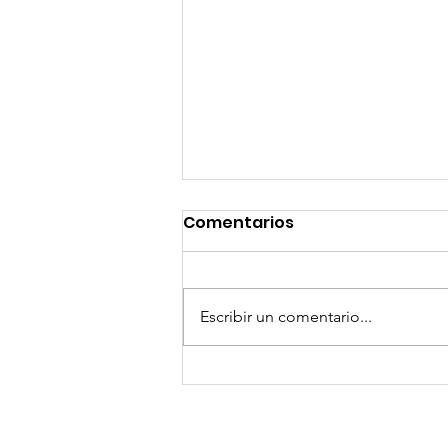
Comentarios
Escribir un comentario...
GoMapTravelByFraveo
participó en un
desayuno de