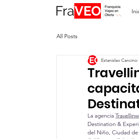
Ini
All Posts
Estanislao Cancino
Travell
capacit
Destina
La agencia 
Travellin
Destination & Experi
del Niño, Ciudad de 