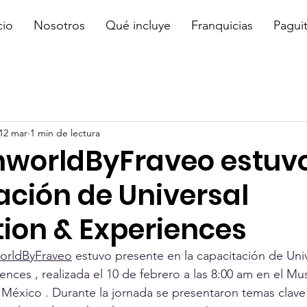
cio
Nosotros
Qué incluye
Franquicias
Pagui
12 mar
1 min de lectura
inworldByFraveo estuv
ación de Universal
tion & Experiences
worldByFraveo
 estuvo presente en la capacitación de Univ
ences , realizada el 10 de febrero a las 8:00 am en el M
México . Durante la jornada se presentaron temas clave