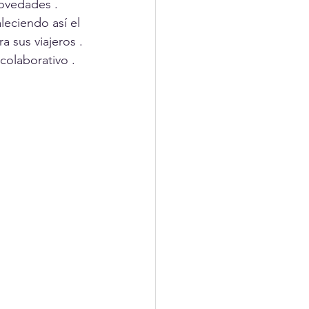
novedades .
eciendo así el 
 sus viajeros .
colaborativo .