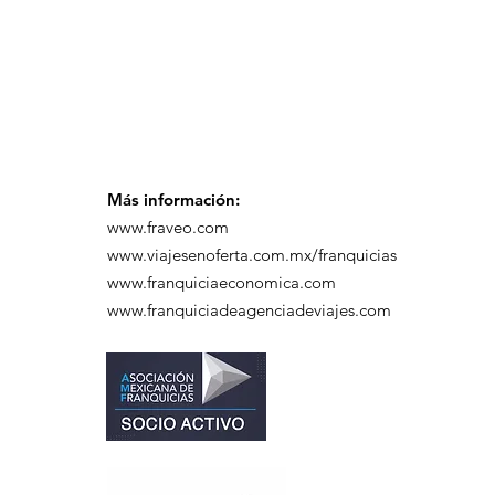
capacitación realizado
en el Hotel Casa Mayor
Más información:
www.fraveo.com
www.viajesenoferta.com.mx/franquicias
www.franquiciaeconomica.com
www.franquiciadeagenciadeviajes.com