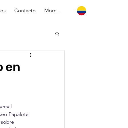
tos
Contacto
More...
o en
ersal 
useo Papalote 
 sobre 