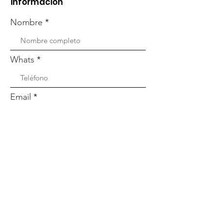
información
Nombre
Whats
Email
Enviar