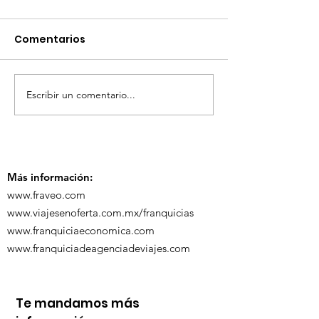
Comentarios
Escribir un comentario...
TourTravelynByFraveo
ViveMásViaja
participó en la
participó en 
capacitación vía
organizada po
Zoom
Más información:
www.fraveo.com
www.viajesenoferta.com.mx/franquicias
www.franquiciaeconomica.com
www.franquiciadeagenciadeviajes.com
Te mandamos más