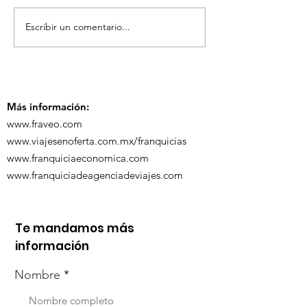
Escribir un comentario...
TourTravelynByFraveo
ViveMásViaja
participó en la
participó en 
capacitación vía
organizada po
Zoom
Más información:
www.fraveo.com
www.viajesenoferta.com.mx/franquicias
www.franquiciaeconomica.com
www.franquiciadeagenciadeviajes.com
Te mandamos más
información
Nombre