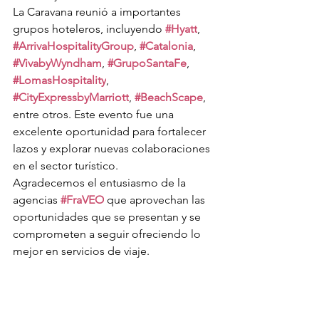
La Caravana reunió a importantes 
grupos hoteleros, incluyendo 
#Hyatt
, 
#ArrivaHospitalityGroup
, 
#Catalonia
, 
#VivabyWyndham
, 
#GrupoSantaFe
, 
#LomasHospitality
, 
#CityExpressbyMarriott
, 
#BeachScape
, 
entre otros. Este evento fue una 
excelente oportunidad para fortalecer 
lazos y explorar nuevas colaboraciones 
en el sector turístico.
Agradecemos el entusiasmo de la 
agencias 
#FraVEO
 que aprovechan las 
oportunidades que se presentan y se 
comprometen a seguir ofreciendo lo 
mejor en servicios de viaje.