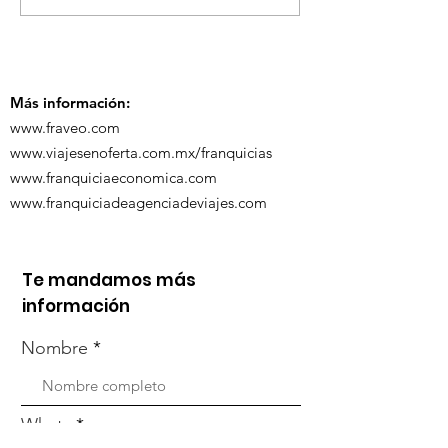
se Visten de Fiesta!
en la Carava
Turística de 
Más información:
www.fraveo.com
www.viajesenoferta.com.mx/franquicias
www.franquiciaeconomica.com
www.franquiciadeagenciadeviajes.com
Te mandamos más
información
Nombre
Whats