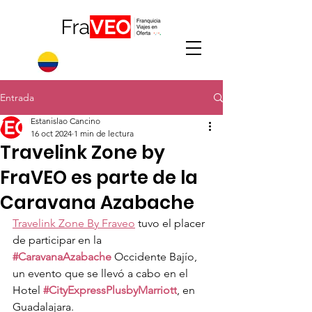
Entrada
Estanislao Cancino
16 oct 2024
1 min de lectura
Travelink Zone by
FraVEO es parte de la
Caravana Azabache
Travelink Zone By Fraveo
 tuvo el placer 
de participar en la 
#CaravanaAzabache
 Occidente Bajío, 
un evento que se llevó a cabo en el 
Hotel 
#CityExpressPlusbyMarriott
, en 
Guadalajara.