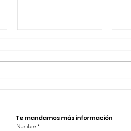
TourTravelynByFraveo
Viv
participó en la
part
capacitación vía Zoom
org
Te mandamos más información
Nombre