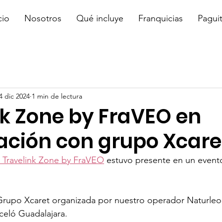
cio
Nosotros
Qué incluye
Franquicias
Pagui
4 dic 2024
1 min de lectura
nk Zone by FraVEO en
ación con grupo Xcare
s Travelink Zone by FraVEO
 estuvo presente en un event
Grupo Xcaret organizada por nuestro operador Naturleon
celó Guadalajara.