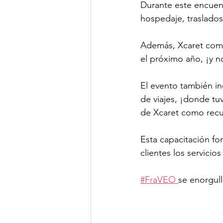
Durante este encuent
hospedaje, traslados
Además, Xcaret comp
el próximo año, ¡y 
El evento también in
de viajes, ¡donde tu
de Xcaret como rec
Esta capacitación fo
clientes los servicio
#FraVEO 
se enorgul