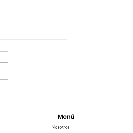
eMásViajandoByFraveo
icipó en la caravana
anizada por Nefertari
Menú
Nosotros