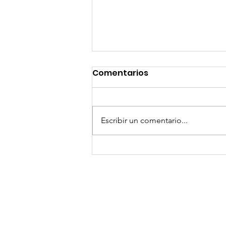
Comentarios
Escribir un comentario...
GoMapTravelByFraveo
participó en un
desayuno de
capacitación realizado
en el Hotel Casa Mayor