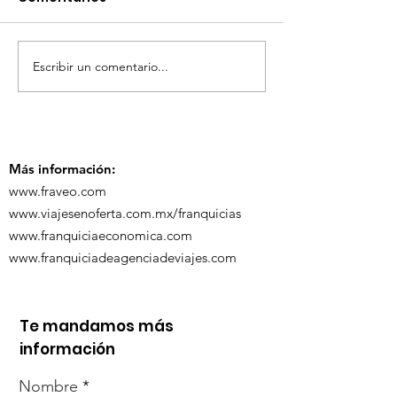
Escribir un comentario...
TourTravelynByFraveo
ViveMásViaja
participó en la
participó en 
capacitación vía
organizada po
Zoom
Más información:
www.fraveo.com
www.viajesenoferta.com.mx/franquicias
www.franquiciaeconomica.com
www.franquiciadeagenciadeviajes.com
Te mandamos más
información
Nombre