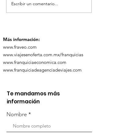
Escribir un comentario...
TourTravelynByFraveo
ViveMásViaja
participó en la
participó en 
capacitación vía
organizada po
Zoom
Más información:
www.fraveo.com
www.viajesenoferta.com.mx/franquicias
www.franquiciaeconomica.com
www.franquiciadeagenciadeviajes.com
Te mandamos más
información
Nombre