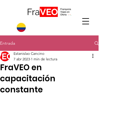
Entrada
Estanislao Cancino
7 abr 2023
1 min de lectura
FraVEO en
capacitación
constante