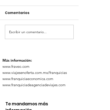
Comentarios
Escribir un comentario...
TourTravelynByFraveo
ViveMásViaja
participó en la
participó en 
capacitación vía
organizada po
Zoom
Más información:
www.fraveo.com
www.viajesenoferta.com.mx/franquicias
www.franquiciaeconomica.com
www.franquiciadeagenciadeviajes.com
Te mandamos más