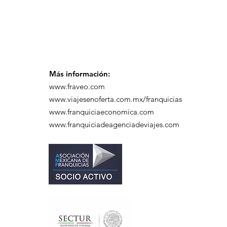
Más información:
www.fraveo.com
www.viajesenoferta.com.mx/franquicias
www.franquiciaeconomica.com
www.franquiciadeagenciadeviajes.com