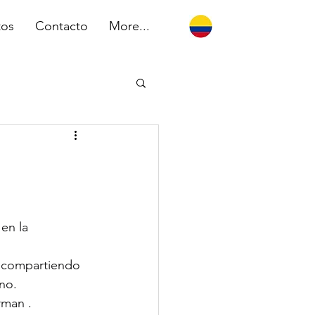
tos
Contacto
More...
en la 
, compartiendo 
no.
rman .