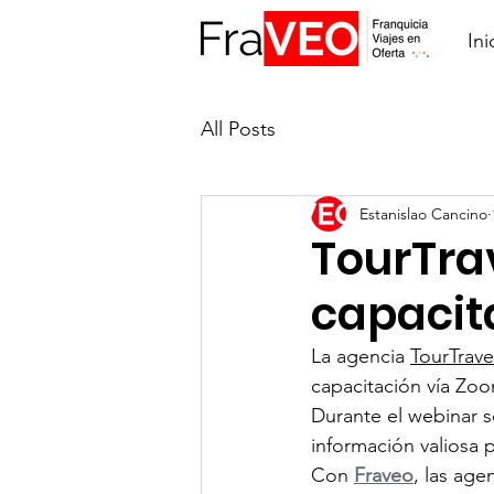
Ini
All Posts
Estanislao Cancino
TourTra
capacit
La agencia 
TourTrav
capacitación vía Zo
Durante el webinar 
información valiosa 
Con 
Fraveo
, las age