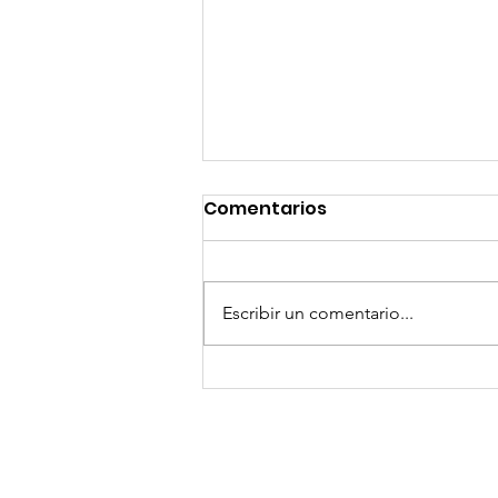
Comentarios
Escribir un comentario...
¡Arte, Vino y las Mejores
Playas de Florida!