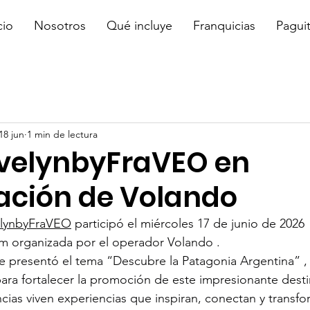
cio
Nosotros
Qué incluye
Franquicias
Pagui
18 jun
1 min de lectura
velynbyFraVEO en
ación de Volando
elynbyFraVEO
 participó el miércoles 17 de junio de 2026  
om organizada por el operador Volando .
se presentó el tema “Descubre la Patagonia Argentina” 
para fortalecer la promoción de este impresionante desti
ncias viven experiencias que inspiran, conectan y transfo