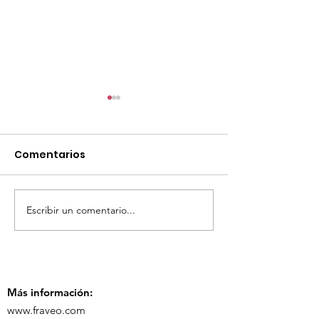
Comentarios
Escribir un comentario...
TourTravelynByFraveo
ViveMásViaja
participó en la
participó en 
capacitación vía
organizada po
Zoom
Más información:
www.fraveo.com