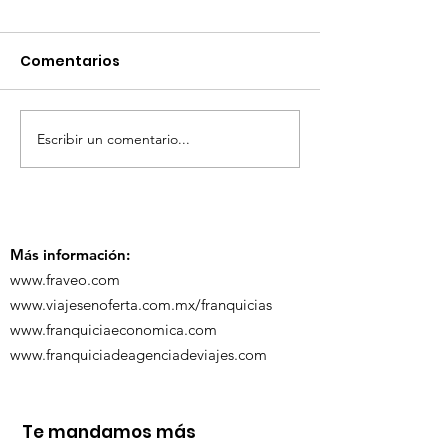
Comentarios
Escribir un comentario...
TourTravelynByFraveo
ViveMásViaja
participó en la
participó en 
capacitación vía
organizada po
Zoom
Más información:
www.fraveo.com
www.viajesenoferta.com.mx/franquicias
www.franquiciaeconomica.com
www.franquiciadeagenciadeviajes.com
Te mandamos más