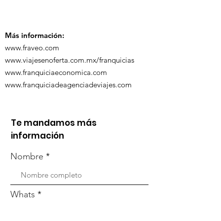
Turística de 
Más información:
www.fraveo.com
www.viajesenoferta.com.mx/franquicias
www.franquiciaeconomica.com
www.franquiciadeagenciadeviajes.com
Te mandamos más
información
Nombre
Whats