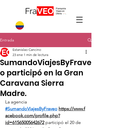
Entrada
Estanislao Cancino
23 ene
1 min de lectura
SumandoViajesByFrave
o participó en la Gran
Caravana Sierra
Madre.
La agencia 
#SumandoViajesByFraveo
https://www.f
acebook.com/profile.php?
id=61565005642672
 participó el 20 de 