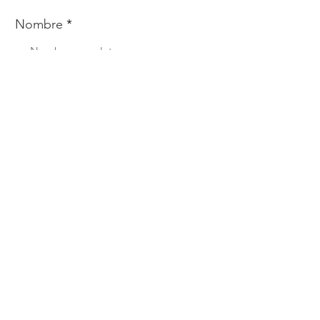
Nombre
Whats
Email
Enviar
Menú