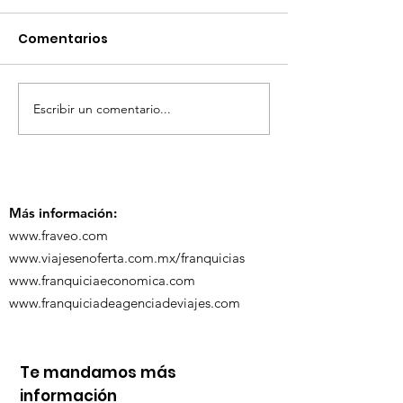
Comentarios
Escribir un comentario...
TourTravelynByFraveo
ViveMásViaja
participó en la
participó en 
capacitación vía
organizada po
Zoom
Más información:
www.fraveo.com
www.viajesenoferta.com.mx/franquicias
www.franquiciaeconomica.com
www.franquiciadeagenciadeviajes.com
Te mandamos más
información