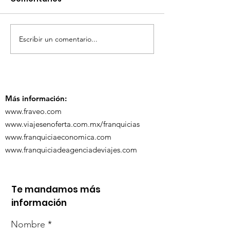
Escribir un comentario...
TourTravelynByFraveo
ViveMásViaja
participó en la
participó en 
capacitación vía
organizada po
Zoom
Más información:
www.fraveo.com
www.viajesenoferta.com.mx/franquicias
www.franquiciaeconomica.com
www.franquiciadeagenciadeviajes.com
Te mandamos más
información
Nombre