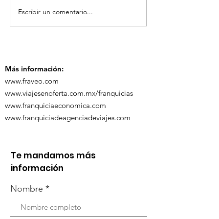
Escribir un comentario...
TourTravelynByFraveo
ViveMásViaja
participó en la
participó en 
capacitación vía
organizada po
Zoom
Más información:
www.fraveo.com
www.viajesenoferta.com.mx/franquicias
www.franquiciaeconomica.com
www.franquiciadeagenciadeviajes.com
Te mandamos más
información
Nombre