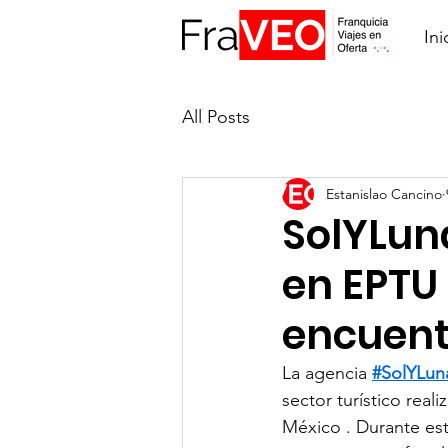
Ini
All Posts
Estanislao Cancino
SolYLun
en EPTU
encuentr
La agencia 
#SolYLun
sector turístico rea
México . Durante es