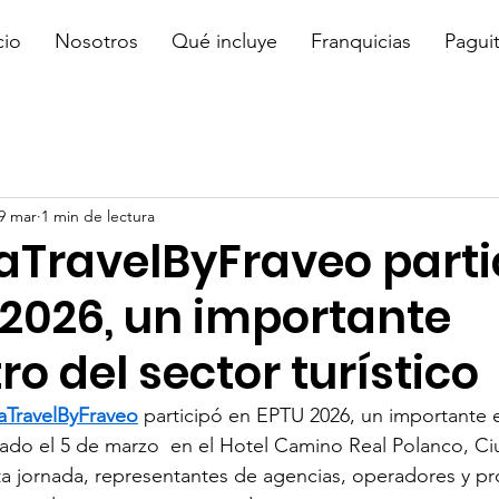
cio
Nosotros
Qué incluye
Franquicias
Pagui
9 mar
1 min de lectura
aTravelByFraveo parti
 2026, un importante
o del sector turístico
aTravelByFraveo
 participó en EPTU 2026, un importante 
lizado el 5 de marzo  en el Hotel Camino Real Polanco, C
ta jornada, representantes de agencias, operadores y p