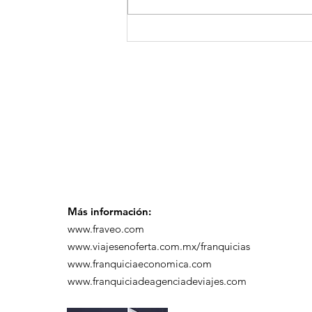
GoMapTravelByFraveo
participó en un
desayuno de
capacitación realizado
en el Hotel Casa Mayor
Más información:
www.fraveo.com
www.viajesenoferta.com.mx/franquicias
www.franquiciaeconomica.com
www.franquiciadeagenciadeviajes.com