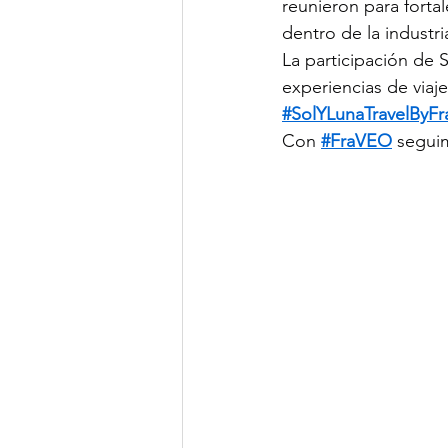
reunieron para forta
dentro de la industri
La participación de S
experiencias de viaj
#SolYLunaTravelByFr
Con 
#FraVEO
 segui