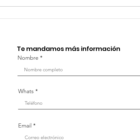
TourTravelynByFraveo
Viv
participó en la
part
capacitación vía Zoom
org
Te mandamos más información
Nombre
Whats
Email