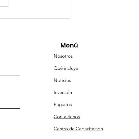
eMásViajandoByFraveo
icipó en la caravana
anizada por Nefertari
Menú
Nosotros
Qué incluye
Noticias
Inversión
Paguitos
Contáctanos
Centro de Capacitación