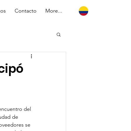
tos
Contacto
More...
cipó
encuentro del 
iudad de 
roveedores se 