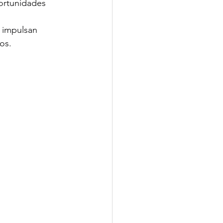
portunidades 
e impulsan 
os.
.