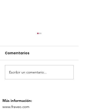
Comentarios
Escribir un comentario...
TourTravelynByFraveo
ViveMásViaja
participó en la
participó en 
capacitación vía
organizada po
Zoom
Más información:
www.fraveo.com