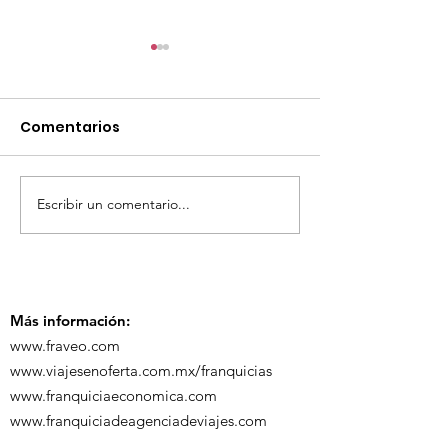
Comentarios
Escribir un comentario...
TourTravelynByFraveo
ViveMásViaja
participó en la
participó en 
capacitación vía
organizada po
Zoom
Más información:
www.fraveo.com
www.viajesenoferta.com.mx/franquicias
www.franquiciaeconomica.com
www.franquiciadeagenciadeviajes.com