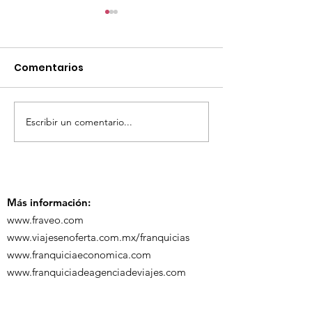
Comentarios
Escribir un comentario...
TourTravelynByFraveo
ViveMásViaja
participó en la
participó en 
capacitación vía
organizada po
Zoom
Más información:
www.fraveo.com
www.viajesenoferta.com.mx/franquicias
www.franquiciaeconomica.com
www.franquiciadeagenciadeviajes.com