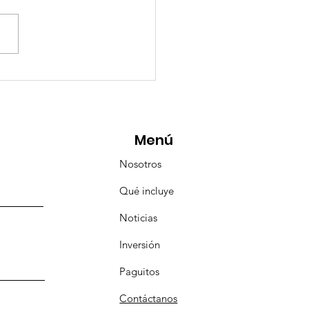
eMásViajandoByFraveo
icipó en la caravana
anizada por Nefertari
Menú
Nosotros
Qué incluye
Noticias
Inversión
Paguitos
Contáctanos