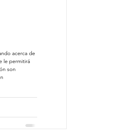
tando acerca de 
 le permitirá 
ión son 
n 