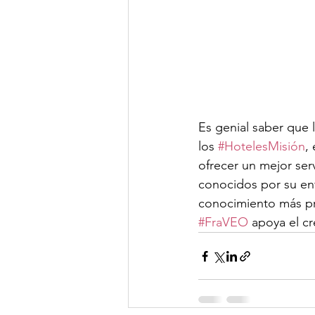
Es genial saber que l
los 
#HotelesMisión
, 
ofrecer un mejor ser
conocidos por su enf
conocimiento más pr
#FraVEO
 apoya el cr