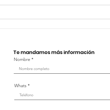
TourTravelynByFraveo
Viv
participó en la
part
capacitación vía Zoom
org
Te mandamos más información
Nombre
Whats