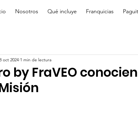
cio
Nosotros
Qué incluye
Franquicias
Pagui
8 oct 2024
1 min de lectura
ero by FraVEO conocien
 Misión