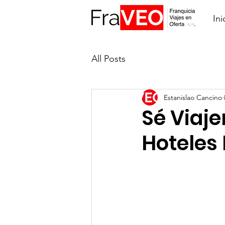
Ini
All Posts
Estanislao Cancino
Sé Viaj
Hoteles