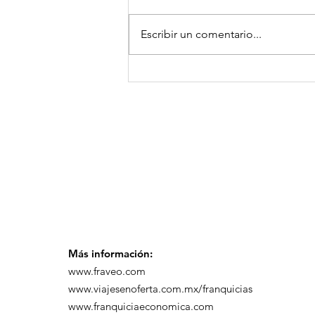
Escribir un comentario...
GoMapTravelByFraveo
participó en un
desayuno de
capacitación realizado
en el Hotel Casa Mayor
Más información:
www.fraveo.com
www.viajesenoferta.com.mx/franquicias
www.franquiciaeconomica.com