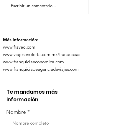
Escribir un comentario...
TourTravelynByFraveo
ViveMásViaja
participó en la
participó en 
capacitación vía
organizada po
Zoom
Más información:
www.fraveo.com
www.viajesenoferta.com.mx/franquicias
www.franquiciaeconomica.com
www.franquiciadeagenciadeviajes.com
Te mandamos más
información
Nombre