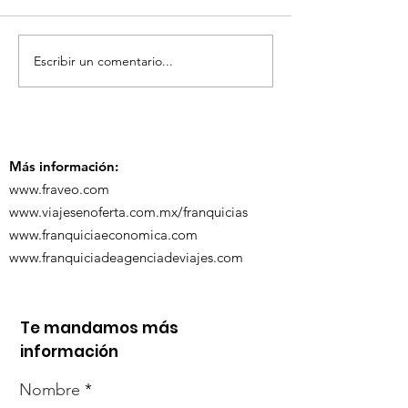
Escribir un comentario...
TourTravelynByFraveo
ViveMásViaja
participó en la
participó en 
capacitación vía
organizada po
Zoom
Más información:
www.fraveo.com
www.viajesenoferta.com.mx/franquicias
www.franquiciaeconomica.com
www.franquiciadeagenciadeviajes.com
Te mandamos más
información
Nombre