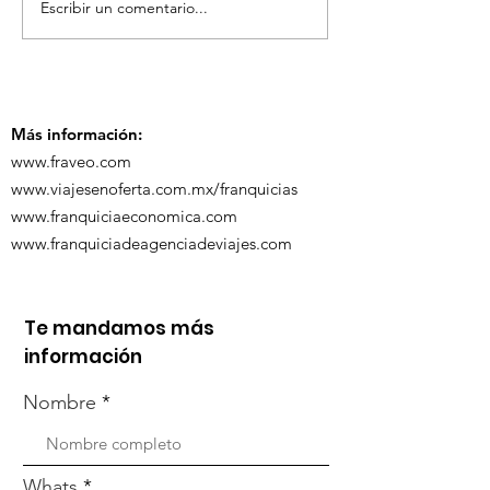
Escribir un comentario...
TourTravelynByFraveo
ViveMásViaja
participó en la
participó en 
capacitación vía
organizada po
Zoom
Más información:
www.fraveo.com
www.viajesenoferta.com.mx/franquicias
www.franquiciaeconomica.com
www.franquiciadeagenciadeviajes.com
Te mandamos más
información
Nombre
Whats