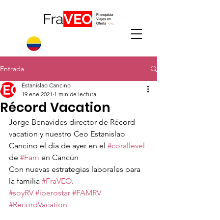
Entrada
Estanislao Cancino
19 ene 2021
1 min de lectura
Récord Vacation
Jorge Benavides director de Récord 
vacation y nuestro Ceo Estanislao 
Cancino el día de ayer en el 
#corallevel
de 
#Fam
 en Cancún 
Con nuevas estrategias laborales para 
la familia 
#FraVEO
.
#soyRV
#iberostar
#FAMRV
#RecordVacation