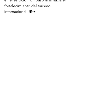
en el servicio. ¡Un paso más hacia el 
fortalecimiento del turismo 
internacional! 🌍✈️