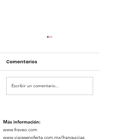
Comentarios
Escribir un comentario...
TourTravelynByFraveo
ViveMásViaja
participó en la
participó en 
capacitación vía
organizada po
Zoom
Más información:
www.fraveo.com
www.viajesenoferta.com.mx/franquicias