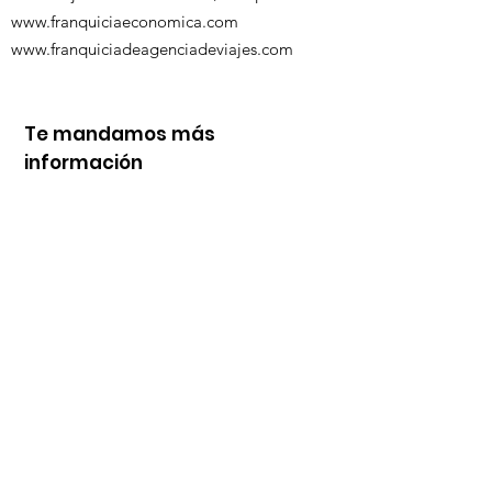
www.franquiciaeconomica.com
www.franquiciadeagenciadeviajes.com
Te mandamos más
información
Nombre
Whats
Email
Enviar