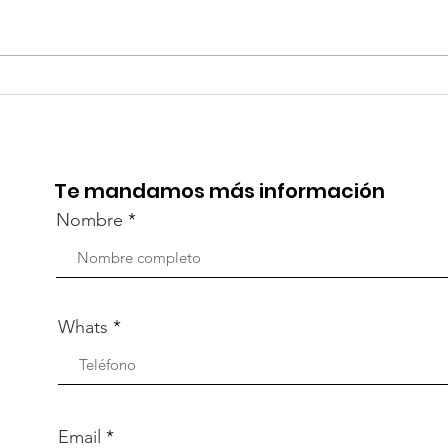
TourTravelynByFraveo
Viv
participó en la
part
capacitación vía Zoom
org
Te mandamos más información
Nombre
Whats
Email