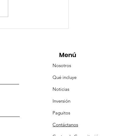
eMásViajandoByFraveo
icipó en la caravana
anizada por Nefertari
Menú
Nosotros
Qué incluye
Noticias
Inversión
Paguitos
Contáctanos