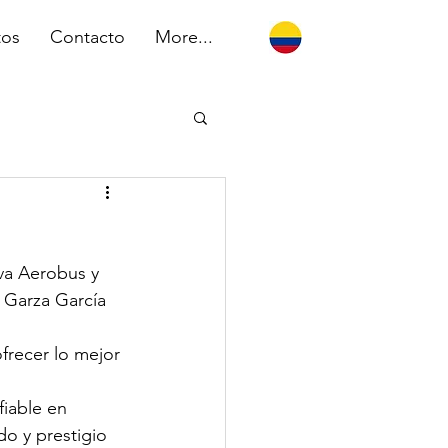
tos
Contacto
More...
va Aerobus y 
 Garza García 
frecer lo mejor 
iable en 
o y prestigio 