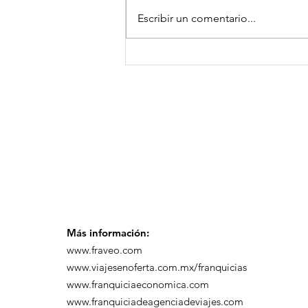
Escribir un comentario...
GoMapTravelByFraveo
participó en un
desayuno de
capacitación realizado
en el Hotel Casa Mayor
Más información:
www.fraveo.com
www.viajesenoferta.com.mx/franquicias
www.franquiciaeconomica.com
www.franquiciadeagenciadeviajes.com