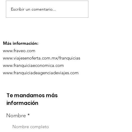
Escribir un comentario...
¡Acapulco y Guerrero
¡Presencia D
se Visten de Fiesta!
en la Carava
Turística de 
Más información:
www.fraveo.com
www.viajesenoferta.com.mx/franquicias
www.franquiciaeconomica.com
www.franquiciadeagenciadeviajes.com
Te mandamos más
información
Nombre