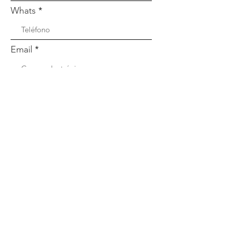
Whats
Email
Enviar
Menú
Nosotros
Qué incluye