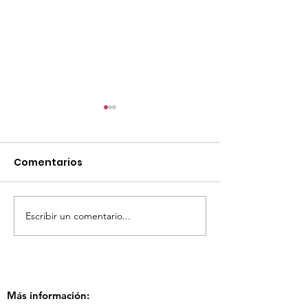
Comentarios
Escribir un comentario...
TourTravelynByFraveo
ViveMásViaja
participó en la
participó en 
capacitación vía
organizada po
Zoom
Más información: