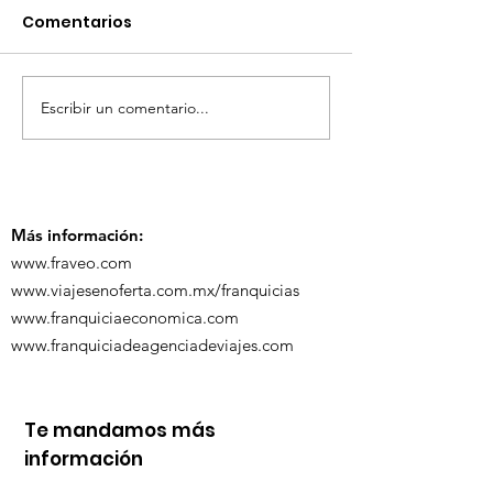
Comentarios
Escribir un comentario...
TourTravelynByFraveo
ViveMásViaja
participó en la
participó en 
capacitación vía
organizada po
Zoom
Más información:
www.fraveo.com
www.viajesenoferta.com.mx/franquicias
www.franquiciaeconomica.com
www.franquiciadeagenciadeviajes.com
Te mandamos más
información