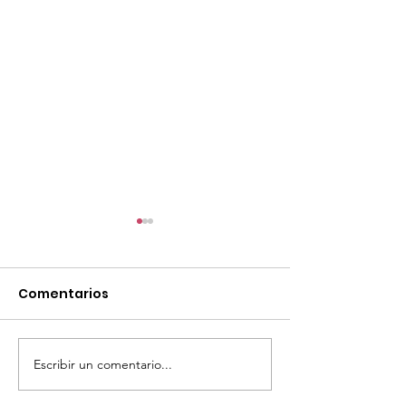
Comentarios
Escribir un comentario...
TourTravelynByFraveo
ViveMásViaja
participó en la