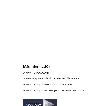
GoMapTravelByFraveo
participó en un
desayuno de
capacitación realizado
en el Hotel Casa Mayor
Más información:
www.fraveo.com
www.viajesenoferta.com.mx/franquicias
www.franquiciaeconomica.com
www.franquiciadeagenciadeviajes.com