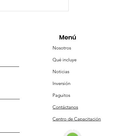
eMásViajandoByFraveo
icipó en la caravana
anizada por Nefertari
Menú
Nosotros
Qué incluye
Noticias
Inversión
Paguitos
Contáctanos
Centro de Capacitación