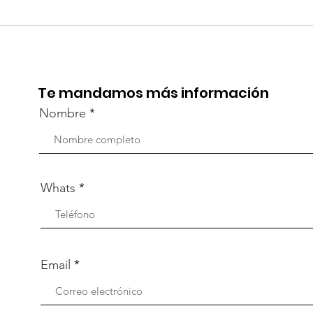
TourTravelynByFraveo
Viv
participó en la
part
capacitación vía Zoom
org
Te mandamos más información
Nombre
Whats
Email