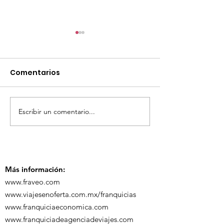
Comentarios
Escribir un comentario...
¡Acapulco y Guerrero
¡Presencia D
se Visten de Fiesta!
en la Carava
Turística de 
Más información:
www.fraveo.com
www.viajesenoferta.com.mx/franquicias
www.franquiciaeconomica.com
www.franquiciadeagenciadeviajes.com