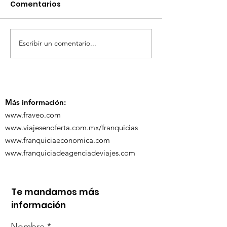
Comentarios
Escribir un comentario...
TourTravelynByFraveo
ViveMásViaja
participó en la
participó en 
capacitación vía
organizada po
Zoom
Más información:
www.fraveo.com
www.viajesenoferta.com.mx/franquicias
www.franquiciaeconomica.com
www.franquiciadeagenciadeviajes.com
Te mandamos más
información
Nombre