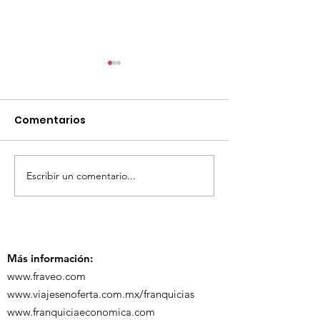
Comentarios
Escribir un comentario...
TourTravelynByFraveo
ViveMásViaja
participó en la
participó en 
capacitación vía
organizada po
Zoom
Más información:
www.fraveo.com
www.viajesenoferta.com.mx/franquicias
www.franquiciaeconomica.com