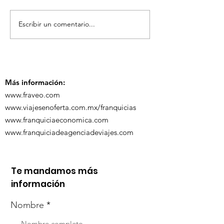
Escribir un comentario...
¡Acapulco y Guerrero
¡Presencia D
se Visten de Fiesta!
en la Carava
Turística de 
Más información:
www.fraveo.com
www.viajesenoferta.com.mx/franquicias
www.franquiciaeconomica.com
www.franquiciadeagenciadeviajes.com
Te mandamos más
información
Nombre