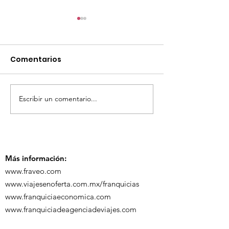
Comentarios
Escribir un comentario...
TourTravelynByFraveo
ViveMásViaja
participó en la
participó en 
capacitación vía
organizada po
Zoom
Más información:
www.fraveo.com
www.viajesenoferta.com.mx/franquicias
www.franquiciaeconomica.com
www.franquiciadeagenciadeviajes.com