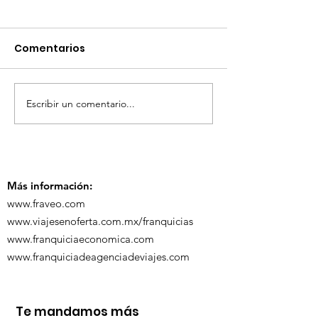
Comentarios
Escribir un comentario...
¡Acapulco y Guerrero
¡Presencia D
se Visten de Fiesta!
en la Carava
Turística de 
Más información:
www.fraveo.com
www.viajesenoferta.com.mx/franquicias
www.franquiciaeconomica.com
www.franquiciadeagenciadeviajes.com
Te mandamos más